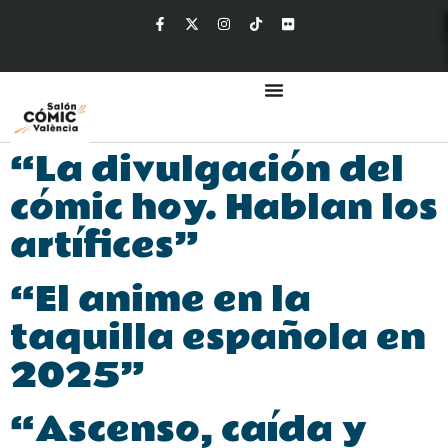
“La divulgación del
cómic hoy. Hablan los
artífices”
“El anime en la
taquilla española en
2025”
“Ascenso, caída y