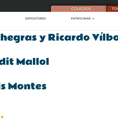
COLEGIOS
TO
EXPOSITORES
PATROCINAR
thegras y Ricardo Vílb
dit Mallol
is Montes