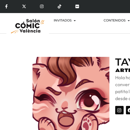
INVITADOS
CONTENIDOS
TA
ARTI
Hola ho
conver
patita 
desde 