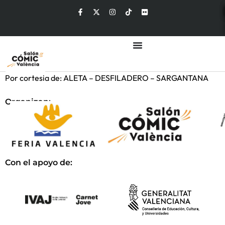
Por cortesia de: ALETA – DESFILADERO – SARGANTANA
Organizan:
Con el apoyo de: