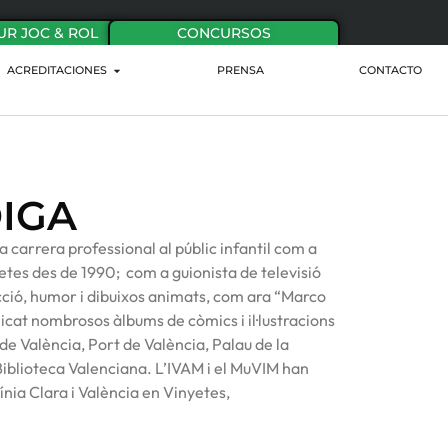
UR JOC & ROL
CONCURSOS
ACREDITACIONES
PRENSA
CONTACTO
IGA
a carrera professional al públic infantil com a
etes des de 1990; com a guionista de televisió
icció, humor i dibuixos animats, com ara “Marco
cat nombrosos àlbums de còmics i il·lustracions
 de València, Port de València, Palau de la
iblioteca Valenciana. L’IVAM i el MuVIM han
ínia Clara i València en Vinyetes,