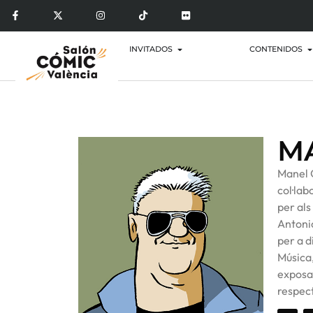
INVITADOS
CONTENIDOS
M
Manel G
col·lab
per als
Antonio
per a d
Música,
exposat
respec