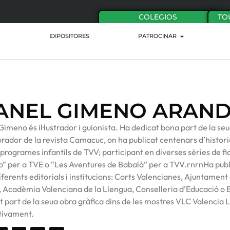
COLEGIOS
TO
EXPOSITORES
PATROCINAR
ANEL GIMENO ARAND
imeno és il·lustrador i guionista. Ha dedicat bona part de la seu
orador de la revista Camacuc, on ha publicat centenars d’histori
 programes infantils de TVV; participant en diverses sèries de f
” per a TVE o “Les Aventures de Babalà” per a TVV.rnrnHa publi
iferents editorials i institucions: Corts Valencianes, Ajuntament
 Acadèmia Valenciana de la Llengua, Conselleria d’Educació o B
 part de la seua obra gràfica dins de les mostres VLC Valencia L
tivament.