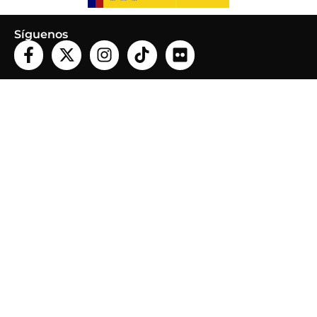
Síguenos
Info
Contenidos
Recibe nuestro newsletter
Contacto
Legales
Aviso legal
Política de cookies
Política de privacidad
Organiza