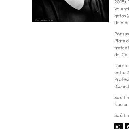
2015). 
Valenci
gatos 
de Vida
Por sus
Plata d
trofeo 
del Có
Durante
entre 2
Profesi
(Colect
Su últi
Nacion
Su últi