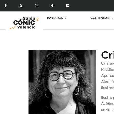
INVITADOS
CONTENIDOS
Cr
Cristin
Middles
Aparca
Alaquàs
ilustra
Ilustra
Á. Gine
un volu