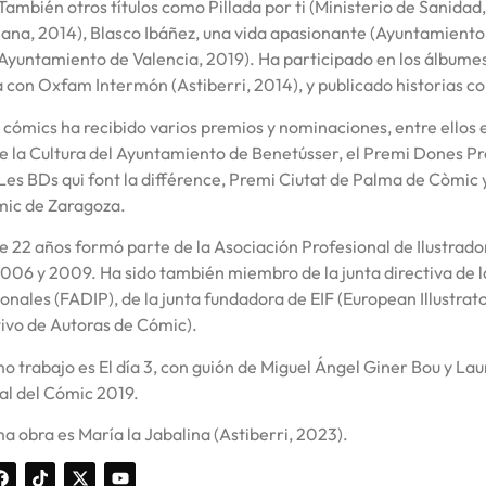
También otros títulos como Pillada por ti (Ministerio de Sanidad, 
ana, 2014), Blasco Ibáñez, una vida apasionante (Ayuntamiento d
(Ayuntamiento de Valencia, 2019). Ha participado en los álbume
 con Oxfam Intermón (Astiberri, 2014), y publicado historias co
 cómics ha recibido varios premios y nominaciones, entre ellos el
e la Cultura del Ayuntamiento de Benetússer, el Premi Dones Pro
Les BDs qui font la différence, Premi Ciutat de Palma de Còmic 
mic de Zaragoza.
 22 años formó parte de la Asociación Profesional de Ilustrador
006 y 2009. Ha sido también miembro de la junta directiva de l
onales (FADIP), de la junta fundadora de EIF (European Illustra
ivo de Autoras de Cómic).
mo trabajo es El día 3, con guión de Miguel Ángel Giner Bou y La
al del Cómic 2019.
ma obra es María la Jabalina (Astiberri, 2023).