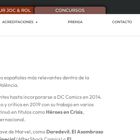
UR JOC & ROL
CONCURSOS
ACREDITACIONES
PRENSA
CONTACTO
res españoles más relevantes dentro de la
València.
entes hasta incorporarse a DC Comics en 2014.
 y crítica en 2019 con su trabajo en varios
tinuó en títulos como
Héroes en Crisis
,
ternacional.
lave de Marvel, como
Daredevil
,
El Asombroso
Special
(AfterShock Comics) o
El