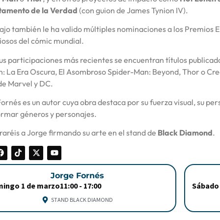
amento de la Verdad
(con guion de James Tynion IV).
ajo también le ha valido múltiples nominaciones a los Premios 
iosos del cómic mundial.
us participaciones más recientes se encuentran títulos public
: La Era Oscura, El Asombroso Spider-Man: Beyond, Thor o Cr
de Marvel y DC.
ornés es un autor cuya obra destaca por su fuerza visual, su pe
ormar géneros y personajes.
aréis a Jorge firmando su arte en el stand de
Black Diamond
.
Jorge Fornés
ingo 1 de marzo
11:00 -
17:00
Sábado 
STAND BLACK DIAMOND