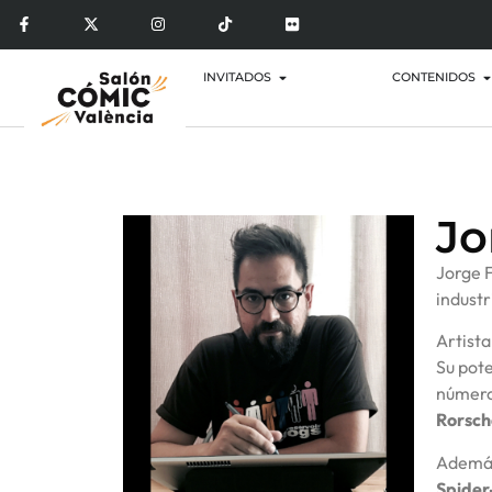
INVITADOS
CONTENIDOS
Jo
Jorge F
industr
Artist
Su pote
númer
Rorsc
Además
Spide