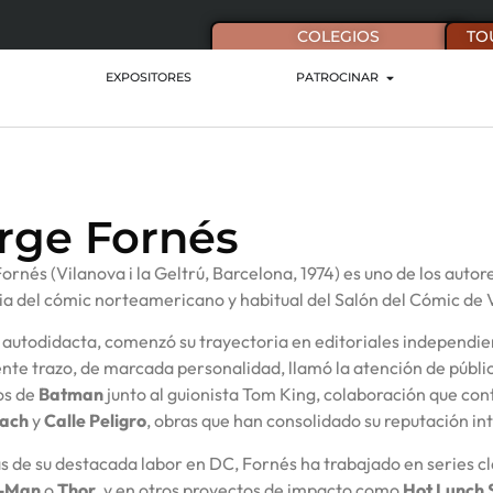
COLEGIOS
TO
EXPOSITORES
PATROCINAR
rge Fornés
ornés (Vilanova i la Geltrú, Barcelona, 1974) es uno de los auto
ia del cómic norteamericano y habitual del Salón del Cómic de 
a autodidacta, comenzó su trayectoria en editoriales independi
nte trazo, de marcada personalidad, llamó la atención de público
os de
Batman
junto al guionista Tom King, colaboración que con
hach
y
Calle Peligro
, obras que han consolidado su reputación in
 de su destacada labor en DC, Fornés ha trabajado en series c
r-Man
o
Thor
, y en otros proyectos de impacto como
Hot Lunch 