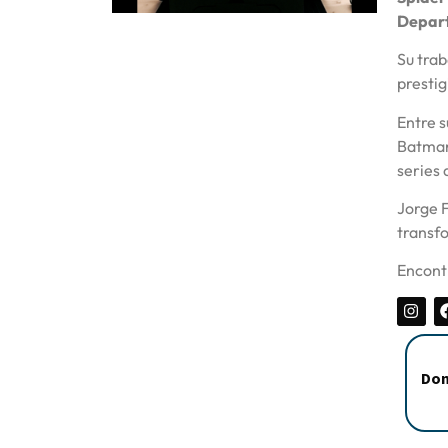
Depart
Su trab
prestig
Entre s
Batman
series 
Jorge F
transf
Encontr
Dom