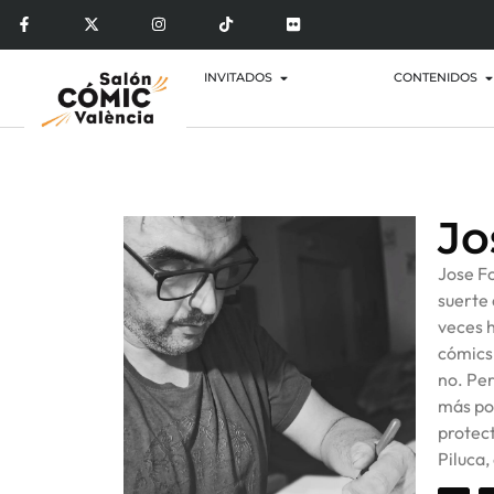
INVITADOS
CONTENIDOS
Jo
Jose Fo
suerte 
veces h
cómics 
no. Per
más pop
protect
Piluca,