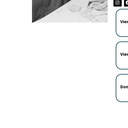
Vie
Vie
Dom