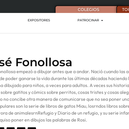
COLEGIOS
TO
EXPOSITORES
PATROCINAR
sé Fonollosa
nollosa empezó a dibujar antes que a andar. Nació cuando las a
de poder ganarse la vida durante las últimas décadas haciendo lo
a dibujado para niños, a veces para adultos. A veces sus historia
sobre gatitos y cómics sobre perritos, cosas tristes y cosas al
o no concibe otra manera de comunicarse que no sea poner una vi
ulares son la serie de libros de gatos Miau, losrndos libros sob
ora de animalesrnRefugio y Diario de un refugio, y su serie inf
 quiso poner en dibujos las palabras de Rosi.