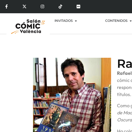
INVITADOS
CONTENIDOS
Ra
Rafael
cómic 
respons
títulos.
Como gu
de Mad
Oscura
Ha cola