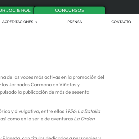
UR JOC & ROL
CONCURSOS
ACREDITACIONES
PRENSA
CONTACTO
 una de las voces más activas en la promoción del
de las Jornadas Carmona en Viñetas y
mpulsado la publicación de más de sesenta
ica y divulgativa, entre ellos
1936: La Batalla
, así como en la serie de aventuras
La Orden
Planeta, con títulos dedicados a personajes y