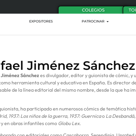
COLEGIOS
TO
EXPOSITORES
PATROCINAR
fael Jiménez Sánchez
 Jiménez Sánchez
es divulgador, editor y guionista de cómic, y
como herramienta cultural y educativa en España. Es director 
able de la línea editorial del mismo nombre, desde la que ha i
ionista, ha participado en numerosos cómics de temática histór
rid
,
1937: Los niños de la guerra
,
1937: Guernica
o
La Desbandá
y en obras infantiles como
Globu Lex
.
borado con editoriales como Cascaborra, Serendipia, Unrated y 