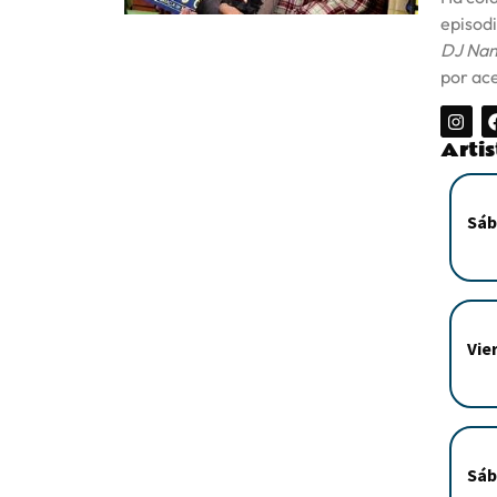
episodi
DJ Nan
por ace
Arti
Sáb
Vie
Sáb