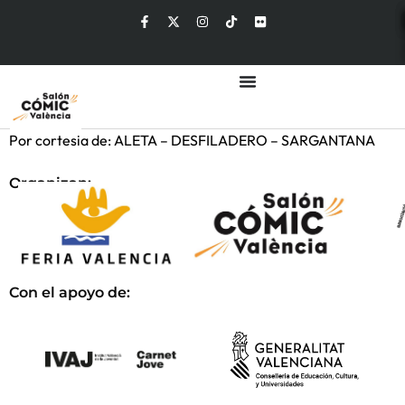
Por cortesia de: ALETA – DESFILADERO – SARGANTANA
Organizan:
Con el apoyo de: