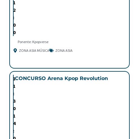
1
2
:
0
0
Ponente: Kpopverse
ZONA ASIA MÚSICA
ZONA ASIA
1
CONCURSO Arena Kpop Revolution
1
:
3
0
1
4
:
0