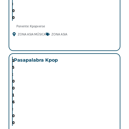
:
0
0
Ponente: Kpopverse
ZONA ASIA MÚSICA
ZONA ASIA
1
Pasapalabra Kpop
5
:
0
0
1
6
:
0
0