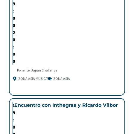
9
:
0
0
2
0
:
0
0
Ponente: Japan Challenge
ZONA ASIA MÚSICA
ZONA ASIA
1
Encuentro con Inthegras y Ricardo Vílbor
9
:
0