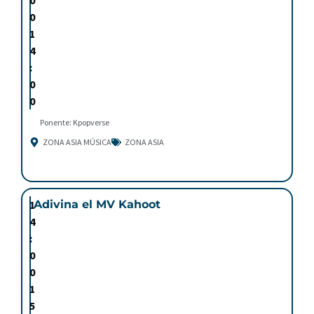
0
1
4
:
0
0
Ponente: Kpopverse
ZONA ASIA MÚSICA
ZONA ASIA
1
Adivina el MV Kahoot
4
:
0
0
1
5