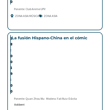
0
Ponente: Club Anime UPV
ZONA ASIA MÚSICA
ZONA ASIA
1
La fusión Hispano-China en el cómic
8
:
0
0
1
9
:
0
0
Ponente: Quan Zhou Wu
Modera: Fali Ruiz-Dávila
Astiberri