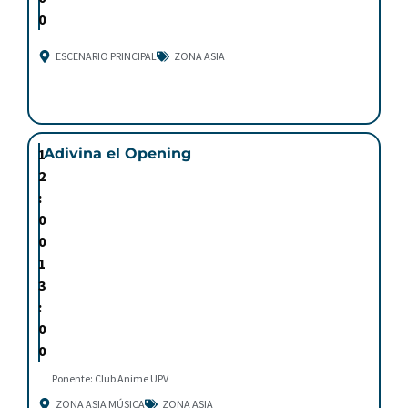
0
ESCENARIO PRINCIPAL
ZONA ASIA
1
Adivina el Opening
2
:
0
0
1
3
:
0
0
Ponente: Club Anime UPV
ZONA ASIA MÚSICA
ZONA ASIA