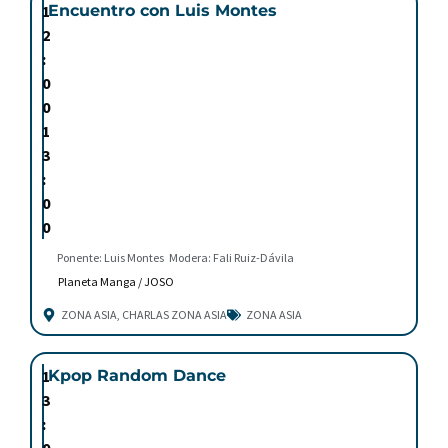
1
Encuentro con Luis Montes
2
:
0
0
1
3
:
0
0
Ponente: Luis Montes
Modera: Fali Ruiz-Dávila
Planeta Manga / JOSO
ZONA ASIA
,
CHARLAS ZONA ASIA
ZONA ASIA
1
Kpop Random Dance
3
:
0