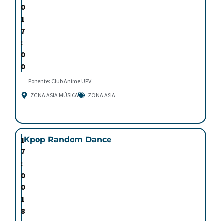
0
1
7
:
0
0
Ponente: Club Anime UPV
ZONA ASIA MÚSICA
ZONA ASIA
1
Kpop Random Dance
7
:
0
0
1
8