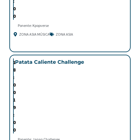
:
0
0
Ponente: Kpopverse
ZONA ASIA MÚSICA
ZONA ASIA
1
Patata Caliente Challenge
8
:
0
0
1
9
:
0
0
Ponente: Japan Challenge