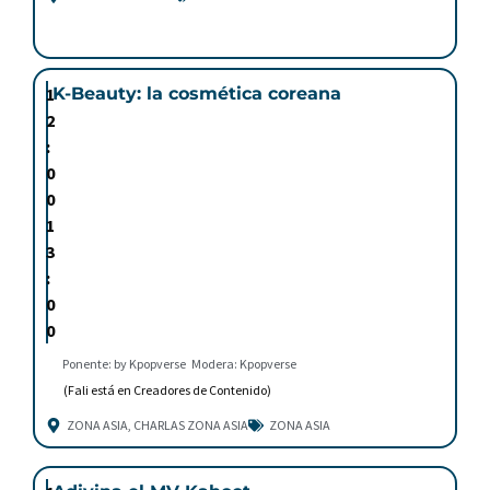
1
K-Beauty: la cosmética coreana
2
:
0
0
1
3
:
0
0
Ponente: by Kpopverse
Modera: Kpopverse
(Fali está en Creadores de Contenido)
ZONA ASIA
,
CHARLAS ZONA ASIA
ZONA ASIA