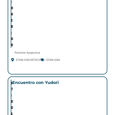
:
0
0
1
8
:
0
0
Ponente: Kpopverse
ZONA ASIA MÚSICA
ZONA ASIA
1
Encuentro con Yudori
7
:
0
0
1