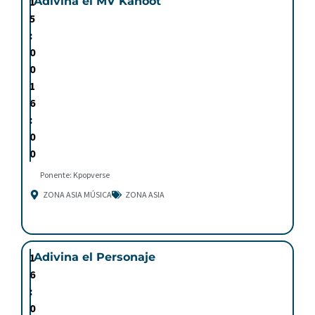
1
Adivina el MV Kahoot
5
:
0
0
1
6
:
0
0
Ponente: Kpopverse
ZONA ASIA MÚSICA
ZONA ASIA
1
Adivina el Personaje
6
:
0