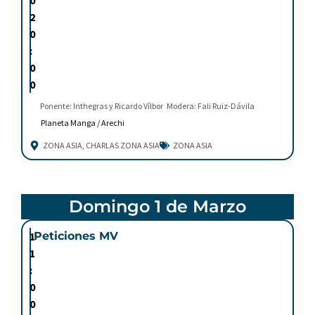
0
2
0
:
0
0
Ponente: Inthegras y Ricardo Vílbor
Modera: Fali Ruiz-Dávila
Planeta Manga / Arechi
ZONA ASIA
,
CHARLAS ZONA ASIA
ZONA ASIA
Domingo 1 de Marzo
1
Peticiones MV
1
:
0
0