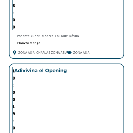
8
:
0
0
Ponente: Yudori
Modera: Fali Ruiz-Dávila
Planeta Manga
ZONA ASIA
,
CHARLAS ZONA ASIA
ZONA ASIA
1
Adivivina el Opening
8
:
0
0
1
9
:
0