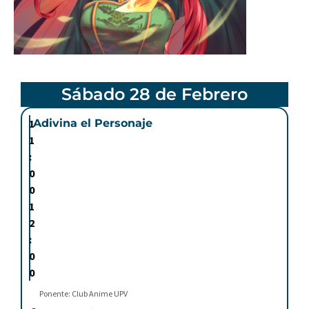
Sábado 28 de Febrero
1
Adivina el Personaje
1
:
0
0
1
2
:
0
0
Ponente: Club Anime UPV