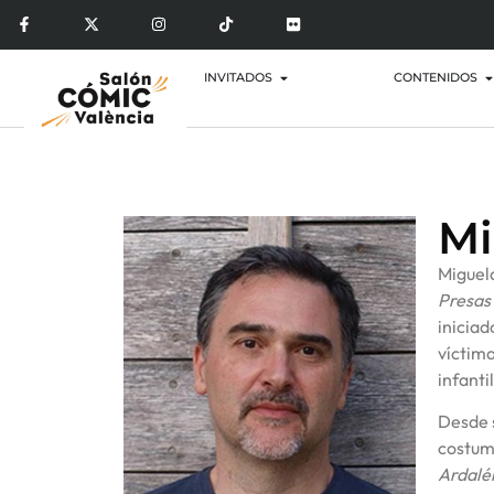
INVITADOS
CONTENIDOS
Mi
Miguela
Presas 
iniciad
víctim
infantil
Desde s
costumb
Ardalé