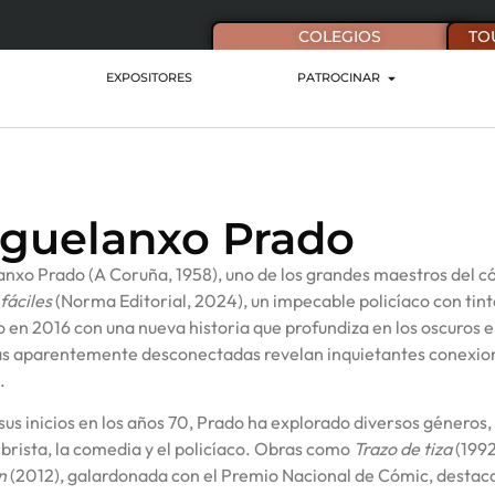
COLEGIOS
TO
EXPOSITORES
PATROCINAR
guelanxo Prado
nxo Prado (A Coruña, 1958), uno de los grandes maestros del có
fáciles
(Norma Editorial, 2024), un impecable policíaco con tinte
o en 2016 con una nueva historia que profundiza en los oscuros
as aparentemente desconectadas revelan inquietantes conexione
.
us inicios en los años 70, Prado ha explorado diversos géneros, d
rista, la comedia y el policíaco. Obras como
Trazo de tiza
(1992
n
(2012), galardonada con el Premio Nacional de Cómic, destaca