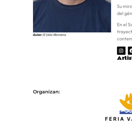
Su mira
del gén
En el S
trayect
Autor:
© Uxía-Meirama
conte
Arti
Organizan: